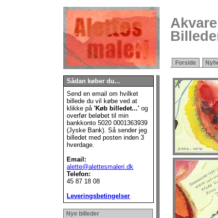
Akvarel
Billeder
Forside
Nyh
Sådan køber du...
Send en email om hvilket
billede du vil købe ved at
klikke på
'Køb billedet...'
og
overfør beløbet til min
bankkonto
5020 0001363939
(Jyske Bank). Så sender jeg
billedet med posten inden 3
hverdage.
Email:
alette@alettesmaleri.dk
Telefon:
45 87 18 08
Leveringsbetingelser
Nye billeder