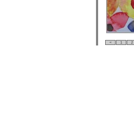
<
1
2